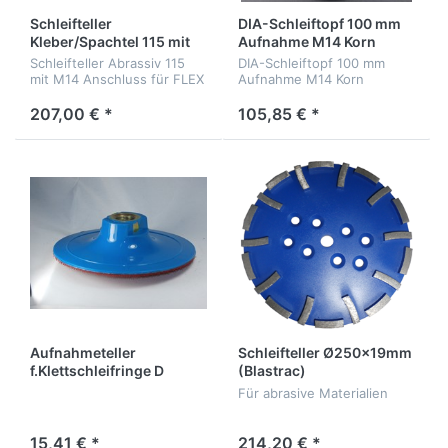
Schleifteller
DIA-Schleiftopf 100 mm
Kleber/Spachtel 115 mit
Aufnahme M14 Korn
M14 Anschluss für FLEX
100/120
Schleifteller Abrassiv 115
DIA-Schleiftopf 100 mm
RE 14-5 Sanierungsfräse
mit M14 Anschluss für FLEX
Aufnahme M14 Korn
RE 14-5 Sanierungsfräse
100/120
207,00 € *
105,85 € *
Aufnahmeteller
Schleifteller Ø250x19mm
f.Klettschleifringe D
(Blastrac)
100mm,in M14
Für abrasive Materialien
15,41 € *
214,20 € *