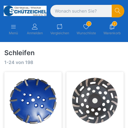
1
7
Menü
Anmelden
Vergleichen
Wunschliste
Warenkorb
Schleifen
1-24
von
198