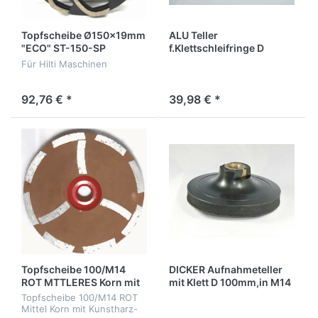
Topfscheibe Ø150x19mm
ALU Teller
"ECO" ST-150-SP
f.Klettschleifringe D
125mm in M14
Für Hilti Maschinen
92,76 € *
39,98 € *
Topfscheibe 100/M14
DICKER Aufnahmeteller
ROT MTTLERES Korn mit
mit Klett D 100mm,in M14
Kunstharz-Ausfüllung
Topfscheibe 100/M14 ROT
Mittel Korn mit Kunstharz-