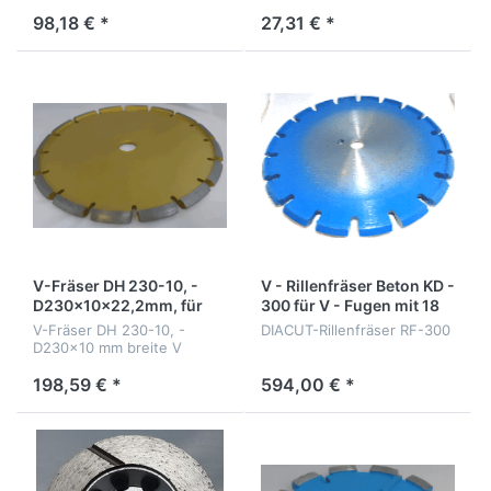
Ausfüllung
98,18 € *
27,31 € *
V-Fräser DH 230-10, -
V - Rillenfräser Beton KD -
D230x10x22,2mm, für
300 für V - Fugen mit 18
hartes Fugenmaterial
Dachsegmenten
V-Fräser DH 230-10, -
DIACUT-Rillenfräser RF-300
D230x10 mm breite V
Fugen x 22,2mm, für hartes
Material
198,59 € *
594,00 € *