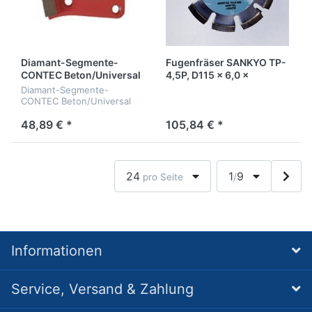
Diamant-Segmente-
Fugenfräser SANKYO TP-
CONTEC Beton/Universal
4,5P, D115 x 6,0 x
Korn 40
22,2mm
Diamant-Segmente-
CONTEC Beton/Universal
Korn 40
48,89 € *
105,84 € *
24
1
9
pro Seite
/
Informationen
Service, Versand & Zahlung