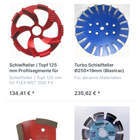
Schleifteller / Topf 125
Turbo Schleifteller
mm Profilsegmente für
Ø250x19mm (Blastrac)
FLEX WST 1000 FV
Schleifteller / Topf 125 mm
Für abrasive Materialien
Sanierungs GIRAFFE für
für FLEX WST 1000 FV
Wand u. Decke
Sanierungs GIRAFFE für
Wand u. Decke
134,41 € *
235,62 € *
Durchmesser 125 mm mit
Durchmesser 125 mm mit
28 mm Bohrung !
28 mm Bohrung !