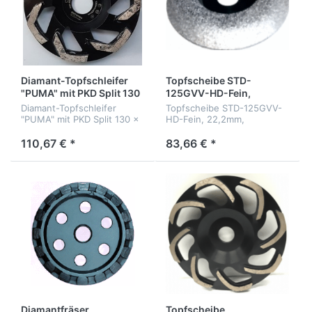
Diamant-Topfschleifer
Topfscheibe STD-
"PUMA" mit PKD Split 130
125GVV-HD-Fein,
x 25 mm
22,2mm,
Diamant-Topfschleifer
Topfscheibe STD-125GVV-
(Protool/Festtool)
"PUMA" mit PKD Split 130 x
HD-Fein, 22,2mm,
25 mm
110,67 € *
83,66 € *
Diamantfräser
Topfscheibe