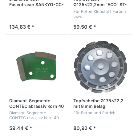
Fasenfräser SANKYO-CC-
Ø125x22,2mm "ECO" ST-
V90-Type, D90mm mit
125-SP
Für Beton Klebstoff Farben
M14
usw.
134,83 € *
59,50 € *
Diamant-Segmente-
Topfscheibe Ø175x22,2
CONTEC abrassiv Korn 40
mit 8 mm Belag
Diamant-Segmente-
Für Beton und Estrich
CONTEC abrassiv Korn 40
59,44 € *
80,92 € *