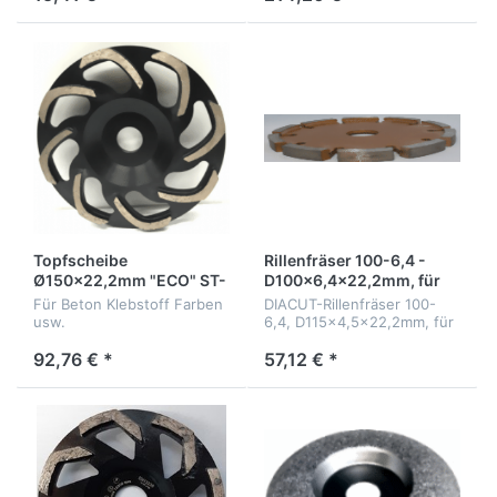
Topfscheibe
Rillenfräser 100-6,4 -
Ø150x22,2mm "ECO" ST-
D100x6,4x22,2mm, für
150-SP
abrassives Material
Für Beton Klebstoff Farben
DIACUT-Rillenfräser 100-
usw.
6,4, D115x4,5x22,2mm, für
abrassives Material
92,76 € *
57,12 € *