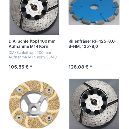
DIA-Schleiftopf 100 mm
Rillenfräser RF-125-8,0-
Aufnahme M14 Korn
B-HM, 125x8,0
30/40
Beton/Estrich
DIA-Schleiftopf 100 mm
Aufnahme M14 Korn 30/40
105,85 € *
126,08 € *