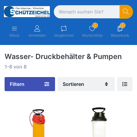
1
7
Menü
Anmelden
Vergleichen
Wunschliste
Warenkorb
Wasser- Druckbehälter & Pumpen
1-8
von
8
Filtern
Sortieren