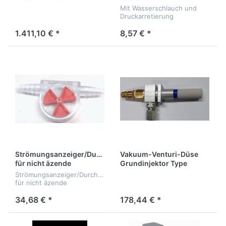
Mit Wasserschlauch und
Druckarretierung
1.411,10 € *
8,57 € *
Strömungsanzeiger/Durchflussanzeiger/Wasserflussanzeig
Vakuum-Venturi-Düse
für nicht äzende
Grundinjektor Type
Flüssigkeiten
ZUB003015 für
Strömungsanzeiger/Durchflussanzeiger
Kompressor
für nicht äzende
Flüssigkeiten
34,68 € *
178,44 € *