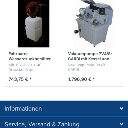
Fahrbarer
Vakuumpumpe PV4/S-
Wasserdruckbehälter
CARDI mit Kessel und
"Trolley 40 Liter"
Schlauch
Mit 12V Akku + 40 l
Vakuumpumpe PV4/S-
Druckbehälter
CARDI
743,75 € *
1.796,90 € *
Informationen
Service, Versand & Zahlung