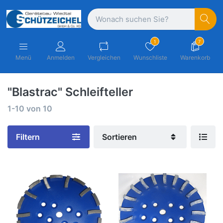
1
7
Menü
Anmelden
Vergleichen
Wunschliste
Warenkorb
"Blastrac" Schleifteller
1-10
von
10
Filtern
Sortieren