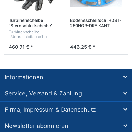
Turbinenscheibe
Bodensschleifsch. HDST-
"Sternschleifscheibe"
250HGR-DREIKANT,
HDST-
d19,0mm,HELLBLAU
Turbinenscheibe
250SMDH,d19,0mm,SCHWARZ
"Sternschleifscheibe"
Type Hartes Materiall
HDST-
250DH,d19,0mm,SCHWARZ
460,71 € *
446,25 € *
Type Hartes Material
Informationen
Service, Versand & Zahlung
Firma, Impressum & Datenschutz
Newsletter abonnieren