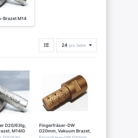
-Brazet M14
24
pro Seite
er D20/63lg,
Fingerfräser-DW
azet, M14IG
D20mm, Vakuum Brazet,
M14IG
r D20/63lg,
Fingerfräser-DW D20mm,