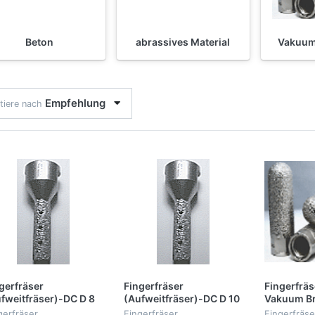
Beton
abrassives Material
Vakuum
Empfehlung
tiere nach
gerfräser
Fingerfräser
Fingerfräs
fweitfräser)-DC D 8
(Aufweitfräser)-DC D 10
Vakuum Br
, Vakuum Brazet,
mm, Vakuum Brazet,
gerfräser
Fingerfräser
Fingerfräse