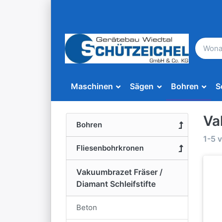
Maschinen
Sägen
Bohren
S
Va
Bohren
1-5
v
Fliesenbohrkronen
Vakuumbrazet Fräser /
Diamant Schleifstifte
Beton