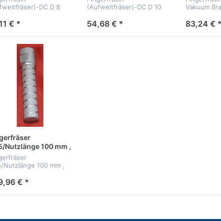
4IG
M14IG
fweitfräser)-DC D 8
(Aufweitfräser)-DC D 10
Vakuum Bra
 Vakuum Brazet,
mm, Vakuum Brazet,
4IG
M14IG
11 € *
54,68 € *
83,24 € 
gerfräser
/Nutzlänge 100 mm ,
kuum Brazet, M14IG
gerfräser
/Nutzlänge 100 mm ,
uum Brazet, M14IG
9,96 € *