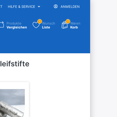
KT
HILFE & SERVICE
ANMELDEN
1
7
Produkte
Wunsch
Waren
Vergleichen
Liste
Korb
eifstifte