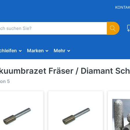
KONTA
chleifen
Marken
Mehr
kuumbrazet Fräser / Diamant Schl
on
5