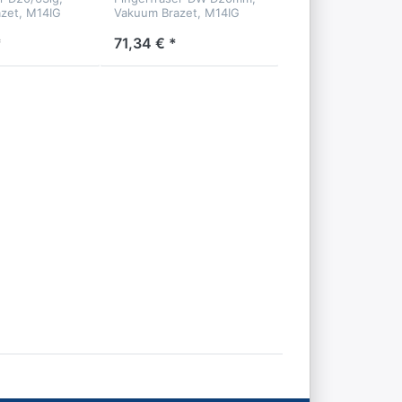
zet, M14IG
Vakuum Brazet, M14IG
*
71,34 € *