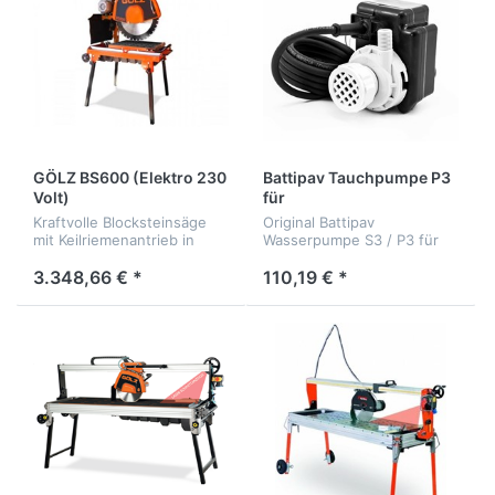
GÖLZ BS600 (Elektro 230
Battipav Tauchpumpe P3
Volt)
für
Schneidetisch/Tischsäge
Kraftvolle Blocksteinsäge
Original Battipav
mit Keilriemenantrieb in
Wasserpumpe S3 / P3 für
Benzinausführung
Schneidetisch/Tischsäge
3.348,66 € *
110,19 € *