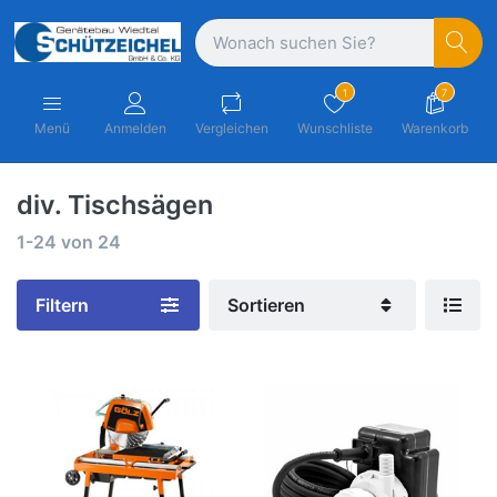
1
7
Menü
Anmelden
Vergleichen
Wunschliste
Warenkorb
div. Tischsägen
1-24
von
24
Filtern
Sortieren