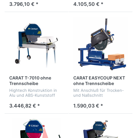
Laser
Laser
3.796,10 € *
4.105,50 € *
CARAT T-7010 ohne
CARAT EASYCOUP NEXT
Trennscheibe
ohne Trennscheibe
Hightech Konstruktion in
Mit Anschluß für Trocken-
Alu und ABS-Kunststoff
und Naßschnitt
3.446,82 € *
1.590,03 € *