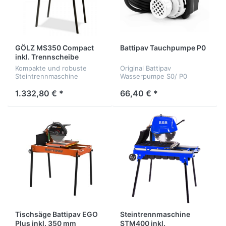
GÖLZ MS350 Compact
Battipav Tauchpumpe P0
inkl. Trennscheibe
Kompakte und robuste
Original Battipav
Steintrennmaschine
Wasserpumpe S0/ P0
1.332,80 € *
66,40 € *
Tischsäge Battipav EGO
Steintrennmaschine
Plus inkl. 350 mm
STM400 inkl.