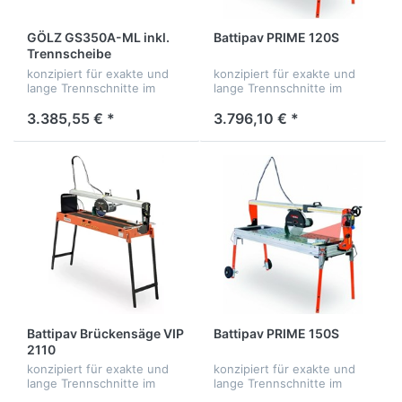
GÖLZ GS350A-ML inkl.
Battipav PRIME 120S
Trennscheibe
konzipiert für exakte und
konzipiert für exakte und
lange Trennschnitte im
lange Trennschnitte im
Natursteinbereich! Mit
Natursteinbereich! Mit
Laser
Laser
3.385,55 € *
3.796,10 € *
Battipav Brückensäge VIP
Battipav PRIME 150S
2110
konzipiert für exakte und
konzipiert für exakte und
lange Trennschnitte im
lange Trennschnitte im
Natursteinbereich! Mit
Natursteinbereich! Mit