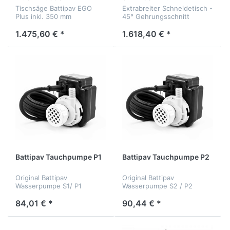
Trennscheibe
Trennscheibe
Tischsäge Battipav EGO
Extrabreiter Schneidetisch -
Plus inkl. 350 mm
45° Gehrungsschnitt
Trennscheibe
möglich
1.475,60 € *
1.618,40 € *
Battipav Tauchpumpe P1
Battipav Tauchpumpe P2
Original Battipav
Original Battipav
Wasserpumpe S1/ P1
Wasserpumpe S2 / P2
84,01 € *
90,44 € *